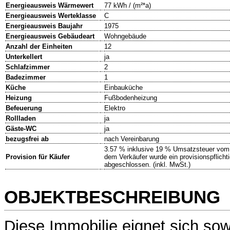
Energieausweis Wärmewert
77 kWh / (m²*a)
Energieausweis Werteklasse
C
Energieausweis Baujahr
1975
Energieausweis Gebäudeart
Wohngebäude
Anzahl der Einheiten
12
Unterkellert
ja
Schlafzimmer
2
Badezimmer
1
Küche
Einbauküche
Heizung
Fußbodenheizung
Befeuerung
Elektro
Rollladen
ja
Gäste-WC
ja
bezugsfrei ab
nach Vereinbarung
3.57 % inklusive 19 % Umsatzsteuer vom 
Provision für Käufer
dem Verkäufer wurde ein provisionspflichti
abgeschlossen. (inkl. MwSt.)
OBJEKTBESCHREIBUNG
Diese Immobilie eignet sich sow