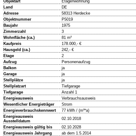
Objektart
Etagenwohnung
Land
DE
Adresse
58313 Herdecke
Objektnummer
P5019
Baujahr
1975
Zimmerzahl
3
Wohnfläche (ca.)
81 m²
Kaufpreis
178.000,- €
Hausgeld (ca.)
242,- €
Etage
2
Aufzug
Personenaufzug
Balkon
ja
Garage
ja
Stellplätze
ja
Stellplatzart
Tiefgarage
Tiefgarage
Anzahl 1
Energieausweis
Verbrauchsausweis
Wesentlicher Energieträger
Strom
Energieverbrauchskennwert
77 kWh / (m²*a)
Energieausweis
02.10.2018
Ausstelldatum
Energieausweis gültig bis
02.10.2028
Energieausweis Jahrgang
ab dem 1.5.2014