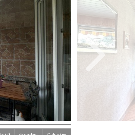
ock (
)
merken
drucken