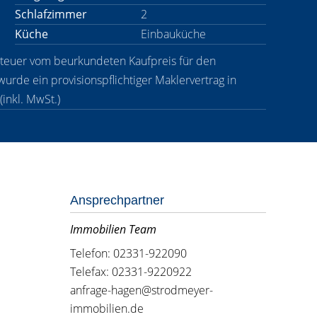
Schlafzimmer
2
Küche
Einbauküche
steuer vom beurkundeten Kaufpreis für den
urde ein provisionspflichtiger Maklervertrag in
inkl. MwSt.)
Ansprechpartner
Immobilien Team
Telefon: 02331-922090
Telefax: 02331-9220922
anfrage-hagen@strodmeyer-
immobilien.de