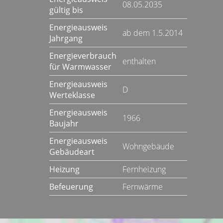
08.05.2035
gültig bis
Energieausweis
ab dem 1.5.2014
Jahrgang
Energieverbrauch
enthalten
für Warmwasser
Energieausweis
D
Werteklasse
Energieausweis
1966
Baujahr
Energieausweis
Wohngebäude
Gebäudeart
Heizung
Fernheizung
Befeuerung
Fernwärme