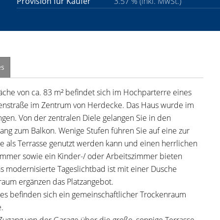
Provision für Käufer
3.57 % (inkl. MwSt.)
es
he von ca. 83 m² befindet sich im Hochparterre eines
benstraße im Zentrum von Herdecke. Das Haus wurde im
gen. Von der zentralen Diele gelangen Sie in den
ng zum Balkon. Wenige Stufen führen Sie auf eine zur
 als Terrasse genutzt werden kann und einen herrlichen
zimmer sowie ein Kinder-/ oder Arbeitszimmer bieten
s modernisierte Tageslichtbad ist mit einer Dusche
lraum ergänzen das Platzangebot.
es befinden sich ein gemeinschaftlicher Trockenraum
.