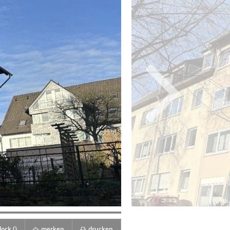
ock (
)
merken
drucken