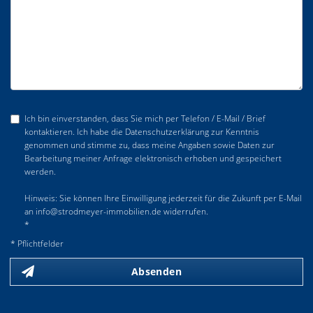
Ich bin einverstanden, dass Sie mich per Telefon / E-Mail / Brief
kontaktieren. Ich habe die Datenschutzerklärung zur Kenntnis
genommen und stimme zu, dass meine Angaben sowie Daten zur
Bearbeitung meiner Anfrage elektronisch erhoben und gespeichert
werden.
Hinweis: Sie können Ihre Einwilligung jederzeit für die Zukunft per E-Mail
an info@strodmeyer-immobilien.de widerrufen.
*
* Pflichtfelder
Absenden