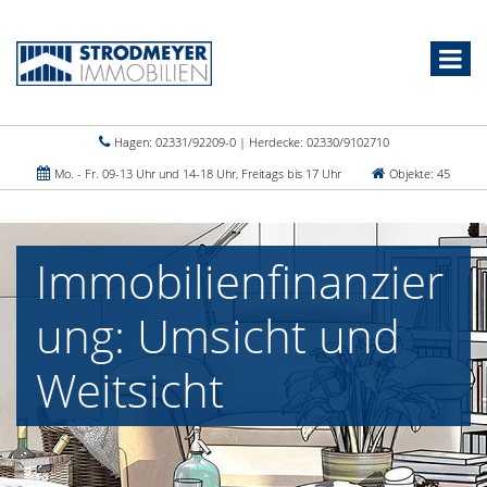
Hagen: 02331/92209-0 | Herdecke: 02330/9102710
Mo. - Fr. 09-13 Uhr und 14-18 Uhr, Freitags bis 17 Uhr
Objekte: 45
Immobilienfinanzier
ung: Umsicht und
Weitsicht