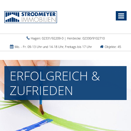
Hagen: 02331/92209-0 | Herdecke: 02330/9102710
Mo. - Fr. 09-13 Uhr und 14-18 Uhr, Freitags bis 17 Uhr
Objekte: 45
ERFOLGREICH &
ZUFRIEDEN