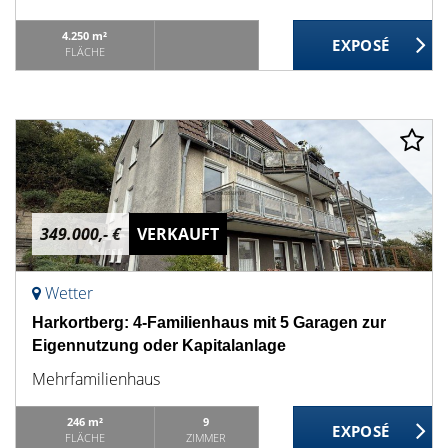
4.250 m²
FLÄCHE
349.000,- €
VERKAUFT
Wetter
Harkortberg: 4-Familienhaus mit 5 Garagen zur
Eigennutzung oder Kapitalanlage
Mehrfamilienhaus
246 m²
9
FLÄCHE
ZIMMER