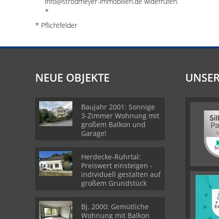
info@strodmeyer-immobilien.de widerrufen.
*
* Pflichtfelder
NEUE OBJEKTE
UNSER
Baujahr 2001: Sonnige
3-Zimmer Wohnung mit
großem Balkon und
Garage!
Herdecke-Ruhrtal:
Preiswert einsteigen -
individuell gestalten auf
großem Grundstück
Bj. 2000: Gemütliche
Wohnung mit Balkon