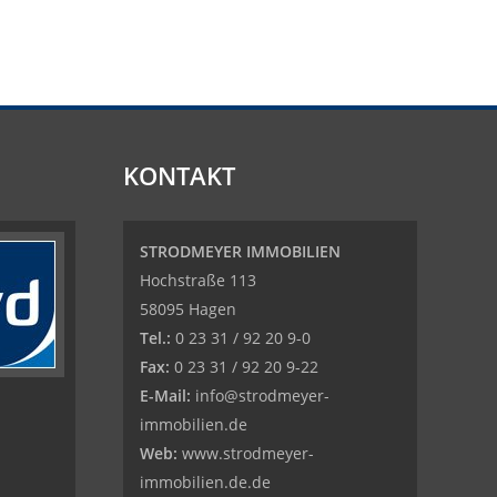
KONTAKT
STRODMEYER IMMOBILIEN
Hochstraße 113
58095 Hagen
Tel.:
0 23 31 / 92 20 9-0
Fax:
0 23 31 / 92 20 9-22
E-Mail:
info@strodmeyer-
immobilien.de
Web:
www.strodmeyer-
immobilien.de.de