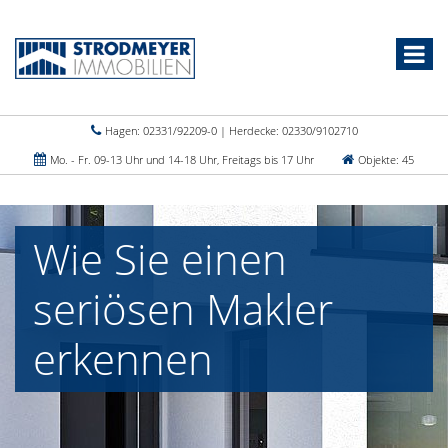
Hagen: 02331/92209-0 | Herdecke: 02330/9102710
Mo. - Fr. 09-13 Uhr und 14-18 Uhr, Freitags bis 17 Uhr
Objekte: 45
Wie Sie einen
seriösen Makler
erkennen