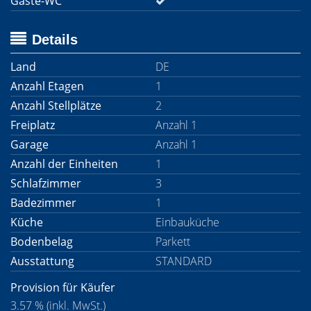
Gäste-WC
Details
Land
DE
Anzahl Etagen
1
Anzahl Stellplätze
2
Freiplatz
Anzahl 1
Garage
Anzahl 1
Anzahl der Einheiten
1
Schlafzimmer
3
Badezimmer
1
Küche
Einbauküche
Bodenbelag
Parkett
Ausstattung
STANDARD
Provision für Käufer
3.57 % (inkl. MwSt.)