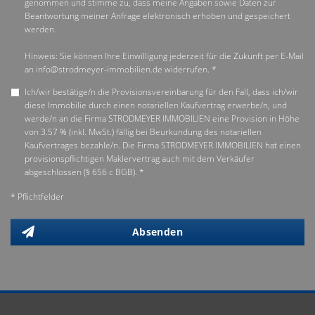
genommen und stimme zu, dass meine Angaben sowie Daten zur
Beantwortung meiner Anfrage elektronisch erhoben und gespeichert
werden.
Hinweis: Sie können Ihre Einwilligung jederzeit für die Zukunft per E-Mail
an info@strodmeyer-immobilien.de widerrufen. *
Ich/wir bestätige/n die Provisionsvereinbarung für den Fall, dass ich/wir
diese Immobilie durch einen notariellen Kaufvertrag erwerbe/n, und
werde/n an die Firma STRODMEYER IMMOBILIEN eine Provision in Höhe
von 3.57 % (inkl. MwSt.) fällig bei Beurkundung des notariellen
Kaufvertrages bezahle/n. Die Firma STRODMEYER IMMOBILIEN hat einen
provisionspflichtigen Maklervertrag auch mit dem Verkäufer
abgeschlossen (§ 656 c BGB). *
* Pflichtfelder
Absenden