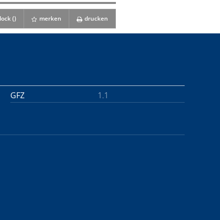
ock (
)
merken
drucken
GFZ
1.1