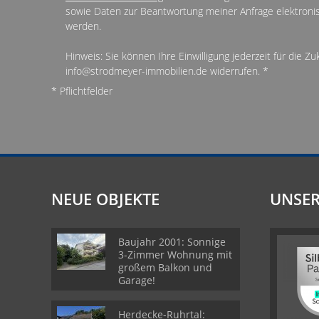
sowie Daten zur Beantwortung meiner Anfrage elektroni
werden.
Hinweis: Sie können Ihre Einwilligung jederzeit für die Zu
info@strodmeyer-immobilien.de widerrufen. *
* Pflichtfelder
NEUE OBJEKTE
UNSER
Baujahr 2001: Sonnige
3-Zimmer Wohnung mit
großem Balkon und
Garage!
Herdecke-Ruhrtal: