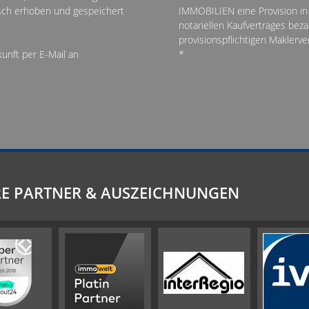
sch erhoben und gespeichert
IMMOBILIEN eine Provision in 
notariellen Kaufvertrages be
provisionspflichtigen Maklerv
kunft per E-Mail an
*
E PARTNER & AUSZEICHNUNGEN