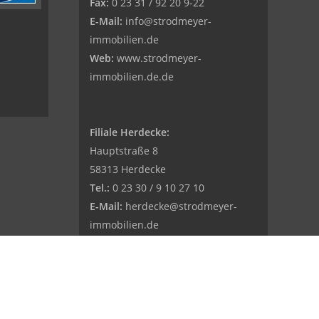
Fax:
0 23 31 / 92 20 9-22
E-Mail:
info@strodmeyer-
immobilien.de
Web:
www.strodmeyer-
immobilien.de.de
Filiale Herdecke:
Hauptstraße 8
58313 Herdecke
Tel.:
0 23 30 / 9 10 27 10
E-Mail:
herdecke@strodmeyer-
immobilien.de
Web:
www.
strodmeyer-
immobilien.de