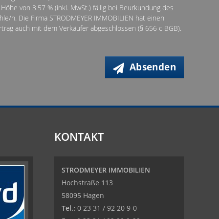
Höhe von 3.57 % (inkl. MwSt.) fällig bei Beurkundung des
zahle/n. Die Firma STRODMEYER IMMOBILIEN hat einen
ertrag auch mit dem Verkäufer abgeschlossen (§ 656 c BGB).
Absenden
KONTAKT
STRODMEYER IMMOBILIEN
Hochstraße 113
58095 Hagen
Tel.:
0 23 31 / 92 20 9-0