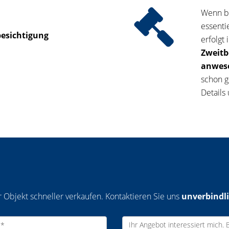
Wenn be
essenti
besichtigung
erfolgt 
Zweitb
anwese
schon g
Details
 Objekt schneller verkaufen. Kontaktieren Sie uns
unverbindl