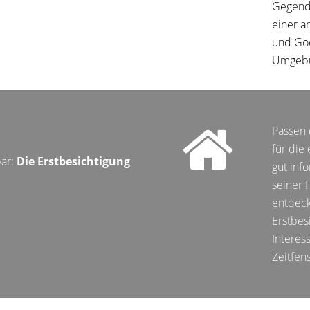
Gegend 
einer a
und Goo
Umgebun
Passen 
für die
bar:
Die Erstbesichtigung
gut info
seiner 
entdeck
Erstbes
Interes
Zeitfen