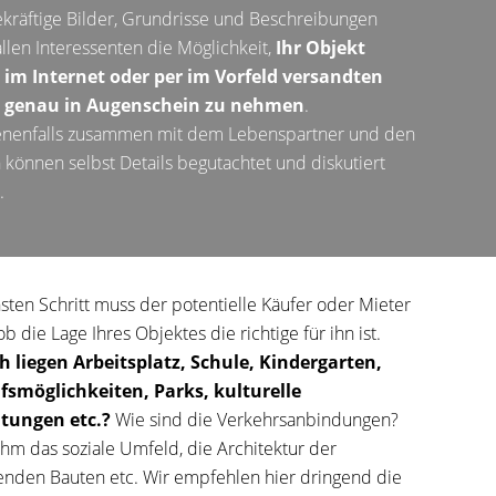
kräftige Bilder, Grundrisse und Beschreibungen
llen Interessenten die Möglichkeit,
Ihr Objekt
s im Internet oder per im Vorfeld versandten
 genau in Augenschein zu nehmen
.
nenfalls zusammen mit dem Lebenspartner und den
 können selbst Details begutachtet und diskutiert
.
sten Schritt muss der potentielle Käufer oder Mieter
ob die Lage Ihres Objektes die richtige für ihn ist.
h liegen Arbeitsplatz, Schule, Kindergarten,
fsmöglichkeiten, Parks, kulturelle
htungen etc.?
Wie sind die Verkehrsanbindungen?
 ihm das soziale Umfeld, die Architektur der
den Bauten etc. Wir empfehlen hier dringend die