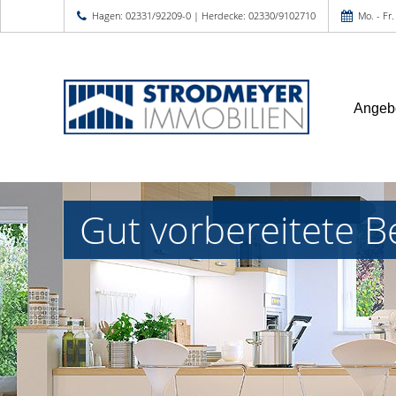
Hagen: 02331/92209-0 | Herdecke: 02330/9102710
Mo. - Fr.
Angeb
Gut vorbereitete B