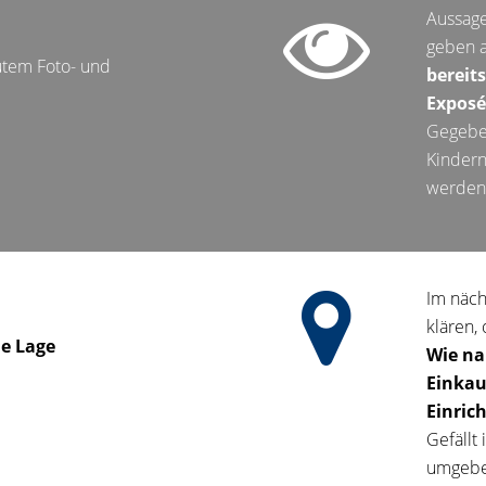
Aussage
geben a
utem Foto- und
bereit
Exposé
Gegebe
Kindern
werden
Im näch
klären, 
ie Lage
Wie na
Einkau
Einric
Gefällt
umgeben