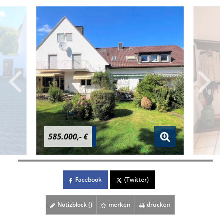
585.000,- €
Facebook
(Twitter)
Notizblock (
)
merken
drucken