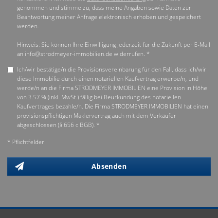
genommen und stimme zu, dass meine Angaben sowie Daten zur
Beantwortung meiner Anfrage elektronisch erhoben und gespeichert
werden.
Hinweis: Sie können Ihre Einwilligung jederzeit für die Zukunft per E-Mail
an info@strodmeyer-immobilien.de widerrufen. *
Ich/wir bestätige/n die Provisionsvereinbarung für den Fall, dass ich/wir
diese Immobilie durch einen notariellen Kaufvertrag erwerbe/n, und
werde/n an die Firma STRODMEYER IMMOBILIEN eine Provision in Höhe
von 3.57 % (inkl. MwSt.) fällig bei Beurkundung des notariellen
Kaufvertrages bezahle/n. Die Firma STRODMEYER IMMOBILIEN hat einen
provisionspflichtigen Maklervertrag auch mit dem Verkäufer
abgeschlossen (§ 656 c BGB). *
* Pflichtfelder
Absenden