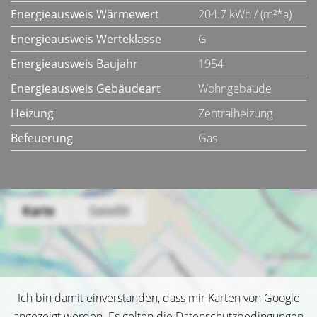
Energieausweis Wärmewert
204.7 kWh / (m²*a)
Energieausweis Werteklasse
G
Energieausweis Baujahr
1954
Energieausweis Gebäudeart
Wohngebäude
Heizung
Zentralheizung
Befeuerung
Gas
Ich bin damit einverstanden, dass mir Karten von Google
angezeigt werden. Es gelten die Datenschutzbedingungen