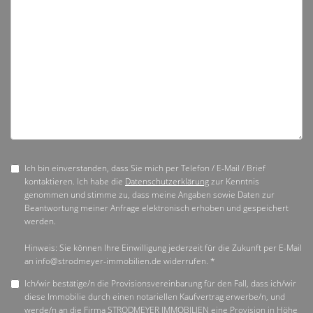
Ich bin einverstanden, dass Sie mich per Telefon / E-Mail / Brief
kontaktieren. Ich habe die
Datenschutzerklärung
zur Kenntnis
genommen und stimme zu, dass meine Angaben sowie Daten zur
Beantwortung meiner Anfrage elektronisch erhoben und gespeichert
werden.
Hinweis: Sie können Ihre Einwilligung jederzeit für die Zukunft per E-Mail
an info@strodmeyer-immobilien.de widerrufen. *
Ich/wir bestätige/n die Provisionsvereinbarung für den Fall, dass ich/wir
diese Immobilie durch einen notariellen Kaufvertrag erwerbe/n, und
werde/n an die Firma STRODMEYER IMMOBILIEN eine Provision in Höhe