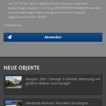
von 3.57 % (inkl. MwSt.) fällig bei Beurkundung des notariellen
Kaufvertrages bezahle/n. Die Firma STRODMEYER IMMOBILIEN hat einen
provisionspflichtigen Maklervertrag auch mit dem Verkäufer
abgeschlossen (§ 656 c BGB). *
* Pflichtfelder
Absenden
NEUE OBJEKTE
Baujahr 2001: Sonnige 3-Zimmer Wohnung mit
großem Balkon und Garage!
Herdecke-Ruhrtal: Preiswert einsteigen -