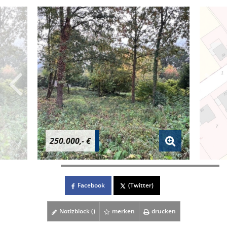
250.000,- €
Facebook
(Twitter)
Notizblock (
)
merken
drucken