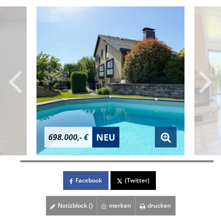
NEU
698.000,- €
Facebook
(Twitter)
Notizblock (
)
merken
drucken