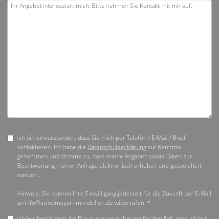
Ich bin einverstanden, dass Sie mich per Telefon / E-Mail / Brief
kontaktieren. Ich habe die
Datenschutzerklärung
zur Kenntnis
genommen und stimme zu, dass meine Angaben sowie Daten zur
Beantwortung meiner Anfrage elektronisch erhoben und gespeichert
werden.
Hinweis: Sie können Ihre Einwilligung jederzeit für die Zukunft per E-Mail
an info@strodmeyer-immobilien.de widerrufen. *
Ich/wir bestätige/n die Provisionsvereinbarung für den Fall, dass ich/wir