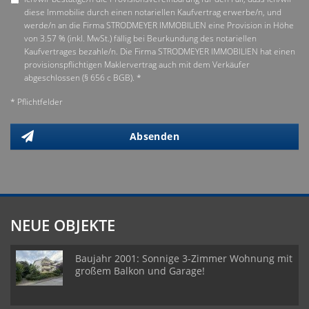
diese Immobilie durch einen notariellen Kaufvertrag erwerbe/n, und
werde/n an die Firma STRODMEYER IMMOBILIEN eine Provision in Höhe
von 3.57 % (inkl. MwSt.) fällig bei Beurkundung des notariellen
Kaufvertrages bezahle/n. Die Firma STRODMEYER IMMOBILIEN hat einen
provisionspflichtigen Maklervertrag auch mit dem Verkäufer
abgeschlossen (§ 656 c BGB). *
* Pflichtfelder
Absenden
NEUE OBJEKTE
Baujahr 2001: Sonnige 3-Zimmer Wohnung mit
großem Balkon und Garage!