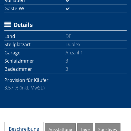
Rollladen
Gäste-WC
Details
Land
DE
Stellplatzart
Duplex
Garage
Anzahl 1
Schlafzimmer
3
Badezimmer
3
Provision für Käufer
3.57 % (inkl. MwSt.)
Beschreibung
Ausstattung
Lage
Sonstiges