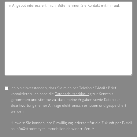
Ich bin einverstanden, dass Sie mich per Telefon / E-Mail / Brief
kontaktieren. Ich habe die
Datenschutzerklärung
zur Kenntnis
genommen und stimme zu, dass meine Angaben sowie Daten zur
Beantwortung meiner Anfrage elektronisch erhoben und gespeichert
werden.
Hinweis: Sie können Ihre Einwilligung jederzeit für die Zukunft per E-Mail
an info@strodmeyer-immobilien.de widerrufen. *