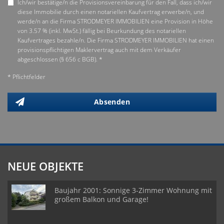
Ich/wir bestätige/n die Provisionsvereinbarung für den Fall, dass ich/wir
diese Immobilie durch einen notariellen Kaufvertrag erwerbe/n, und
werde/n an die Firma STRODMEYER IMMOBILIEN eine Provision in Höhe
von 3.57 % (inkl. MwSt.) fällig bei Beurkundung des notariellen
Kaufvertrages bezahle/n. Die Firma STRODMEYER IMMOBILIEN hat einen
provisionspflichtigen Maklervertrag auch mit dem Verkäufer
abgeschlossen (§ 656 c BGB). *
* Pflichtfelder
Absenden
NEUE OBJEKTE
Baujahr 2001: Sonnige 3-Zimmer Wohnung mit
großem Balkon und Garage!