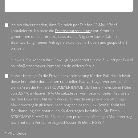
Ich bin einverstanden, dass Sie mich per Telefon / E-Mail / Brief
kontaktieren. Ich habe die
Datenschutzerklärung
zur Kenntnis
genommen und stimme zu, dass meine Angaben sowie Daten zur
Beantwortung meiner Anfrage elektronisch erhoben und gespeichert
werden.
Hinweis: Sie können Ihre Einwilligung jederzeit für die Zukunft per E-Mail
an info@strodmeyer-immobilien.de widerrufen. *
Ich/wir bestätige/n die Provisionsvereinbarung für den Fall, dass ich/wir
diese Immobilie durch einen notariellen Kaufvertrag erwerbe/n, und
werde/n an die Firma STRODMEYER IMMOBILIEN eine Provision in Höhe
von 3.57 % inklusive 19 % Umsatzsteuer vom beurkundeten Kaufpreis
für den Erwerber. Mit dem Verkäufer wurde ein provisionspflichtiger
Maklervertrag in gleicher Höhe abgeschlossen. (inkl. MwSt.) fällig bei
Beurkundung des notariellen Kaufvertrages bezahle/n. Die Firma
STRODMEYER IMMOBILIEN hat einen provisionspflichtigen Maklervertrag
auch mit dem Verkäufer abgeschlossen (§ 656 c BGB). *
* Pflichtfelder