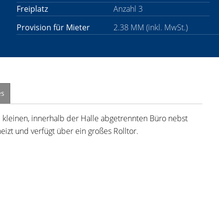
Freiplatz
Anzahl 3
Provision für Mieter
2.38 MM (inkl. MwSt.)
es
m kleinen, innerhalb der Halle abgetrennten Büro nebst
izt und verfügt über ein großes Rolltor.