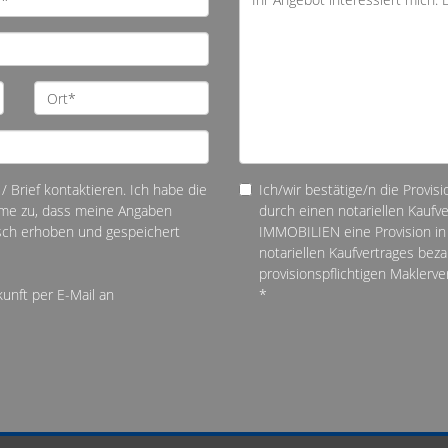
/ Brief kontaktieren. Ich habe die
Ich/wir bestätige/n die Provis
me zu, dass meine Angaben
durch einen notariellen Kauf
sch erhoben und gespeichert
IMMOBILIEN eine Provision in 
notariellen Kaufvertrages be
provisionspflichtigen Maklerv
kunft per E-Mail an
*