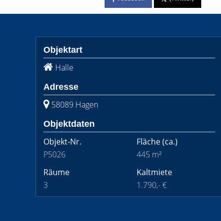
Objektart
Halle
Adresse
58089 Hagen
Objektdaten
Objekt-Nr.
Fläche
(ca.)
P5026
445 m²
Räume
Kaltmiete
3
1.790,- €