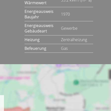
33.2 kWh / (m²*a)
Wärmewert
Energieausweis
1970
Baujahr
Energieausweis
Gewerbe
Gebäudeart
Heizung
Zentralheizung
Befeuerung
Gas