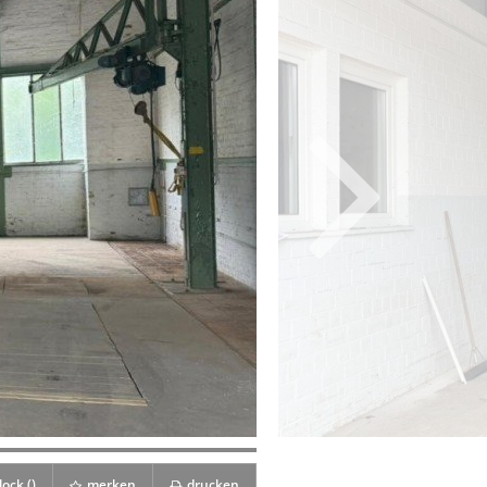
ock (
)
merken
drucken