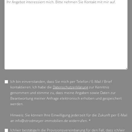
Ich bin einverstanden, dass Sie mich per Telefon / E-Mail / Brief
kontaktieren. Ich habe die
Datenschutzerklärung
zur Kenntnis
genommen und stimme zu, dass meine Angaben sowie Daten zur
Beantwortung meiner Anfrage elektronisch erhoben und gespeichert
werden.
Hinweis: Sie können Ihre Einwilligung jederzeit für die Zukunft per E-Mail
an info@strodmeyer-immobilien.de widerrufen. *
Ich/wir bestätige/n die Provisionsvereinbarung für den Fall, dass ich/wir