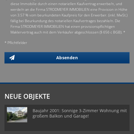
diese Immobilie durch einen notariellen Kaufvertrag erwerbe/n, und
werde/n an die Firma STRODMEYER IMMOBILIEN eine Provision in Höhe
von 3.57 % vom beurkundeten Kaufpreis für den Erwerber. (inkl. MwSt.)
fällig bei Beurkundung des notariellen Kaufvertrages bezahle/n. Die
Firma STRODMEYER IMMOBILIEN hat einen provisionspflichtigen
Maklervertrag auch mit dem Verkäufer abgeschlossen (§ 656 c BGB). *
* Pflichtfelder
Absenden
NEUE OBJEKTE
Baujahr 2001: Sonnige 3-Zimmer Wohnung mit
großem Balkon und Garage!