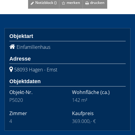
Notizblock (
)
merken
drucken
Objektart
Einfamilienhaus
Adresse
58093 Hagen - Emst
Objektdaten
Objekt-Nr.
Wohnfläche
(ca.)
P5020
142 m²
Zimmer
Kaufpreis
4
369.000,- €