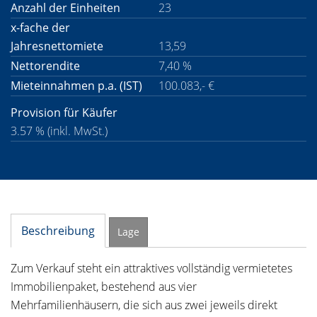
Anzahl der Einheiten
23
x-fache der
Jahresnettomiete
13,59
Nettorendite
7,40 %
Mieteinnahmen p.a. (IST)
100.083,- €
Provision für Käufer
3.57 % (inkl. MwSt.)
Beschreibung
Lage
Zum Verkauf steht ein attraktives vollständig vermietetes
Immobilienpaket, bestehend aus vier
Mehrfamilienhäusern, die sich aus zwei jeweils direkt