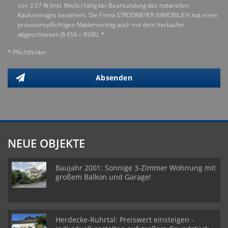
von 3.57 % (inkl. MwSt.) fällig bei Beurkundung des notariellen
Kaufvertrages bezahle/n. Die Firma STRODMEYER IMMOBILIEN hat einen
provisionspflichtigen Maklervertrag auch mit dem Verkäufer
abgeschlossen (§ 656 c BGB). *
* Pflichtfelder
Absenden
NEUE OBJEKTE
Baujahr 2001: Sonnige 3-Zimmer Wohnung mit
großem Balkon und Garage!
Herdecke-Ruhrtal: Preiswert einsteigen -