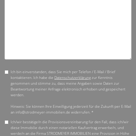
Ich bin einverstanden, dass Sie mich per Telefon / E-Mail / Brief
kontaktieren. Ich habe die
Datenschutzerklärung
zur Kenntnis
genommen und stimme zu, dass meine Angaben sowie Daten zur
Beantwortung meiner Anfrage elektronisch erhoben und gespeichert
werden.
Hinweis: Sie können Ihre Einwilligung jederzeit für die Zukunft per E-Mail
an info@strodmeyer-immobilien.de widerrufen. *
Ich/wir bestätige/n die Provisionsvereinbarung für den Fall, dass ich/wir
diese Immobilie durch einen notariellen Kaufvertrag erwerbe/n, und
werde/n an die Firma STRODMEYER IMMOBILIEN eine Provision in Höhe