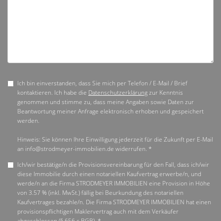
Ich bin einverstanden, dass Sie mich per Telefon / E-Mail / Brief
kontaktieren. Ich habe die
Datenschutzerklärung
zur Kenntnis
genommen und stimme zu, dass meine Angaben sowie Daten zur
Beantwortung meiner Anfrage elektronisch erhoben und gespeichert
werden.
Hinweis: Sie können Ihre Einwilligung jederzeit für die Zukunft per E-Mail
an info@strodmeyer-immobilien.de widerrufen. *
Ich/wir bestätige/n die Provisionsvereinbarung für den Fall, dass ich/wir
diese Immobilie durch einen notariellen Kaufvertrag erwerbe/n, und
werde/n an die Firma STRODMEYER IMMOBILIEN eine Provision in Höhe
von 3.57 % (inkl. MwSt.) fällig bei Beurkundung des notariellen
Kaufvertrages bezahle/n. Die Firma STRODMEYER IMMOBILIEN hat einen
provisionspflichtigen Maklervertrag auch mit dem Verkäufer
abgeschlossen (§ 656 c BGB). *