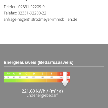
Telefon: 02331-92209-0
Telefax: 02331-92209-22
anfrage-hagen@strodmeyer-immobilien.de
Energieausweis (Bedarfsausweis)
221,60 kWh / (m²*a)
Endenergiebedarf