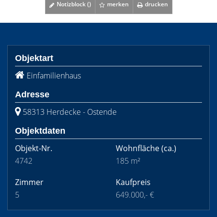
Notizblock (
)
merken
drucken
Objektart
Einfamilienhaus
Adresse
58313 Herdecke - Ostende
Objektdaten
Objekt-Nr.
Wohnfläche
(ca.)
4742
185 m²
Zimmer
Kaufpreis
5
649.000,- €