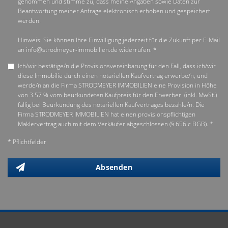
genommen und stimme zu, dass meine Angaben sowie Daten zur
Beantwortung meiner Anfrage elektronisch erhoben und gespeichert
werden.
Hinweis: Sie können Ihre Einwilligung jederzeit für die Zukunft per E-Mail
an info@strodmeyer-immobilien.de widerrufen. *
Ich/wir bestätige/n die Provisionsvereinbarung für den Fall, dass ich/wir
diese Immobilie durch einen notariellen Kaufvertrag erwerbe/n, und
werde/n an die Firma STRODMEYER IMMOBILIEN eine Provision in Höhe
von 3.57 % vom beurkundeten Kaufpreis für den Erwerber. (inkl. MwSt.)
fällig bei Beurkundung des notariellen Kaufvertrages bezahle/n. Die
Firma STRODMEYER IMMOBILIEN hat einen provisionspflichtigen
Maklervertrag auch mit dem Verkäufer abgeschlossen (§ 656 c BGB). *
* Pflichtfelder
Absenden