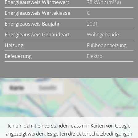
Energieausweis Wärmewert
78 kWh / (m²*a)
Energieausweis Werteklasse
C
Energieausweis Baujahr
2001
Energieausweis Gebäudeart
Wohngebäude
Heizung
Fußbodenheizung
Befeuerung
Elektro
Ich bin damit einverstanden, dass mir Karten von Google
angezeigt werden. Es gelten die Datenschutzbedingungen