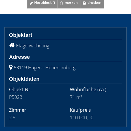
Notizblock (
)
merken
drucken
Objektart
Etagenwohnung
Adresse
58119 Hagen - Hohenlimburg
Objektdaten
Objekt-Nr.
Wohnfläche
(ca.)
P5023
71 m²
Zimmer
Kaufpreis
2,5
110.000,- €