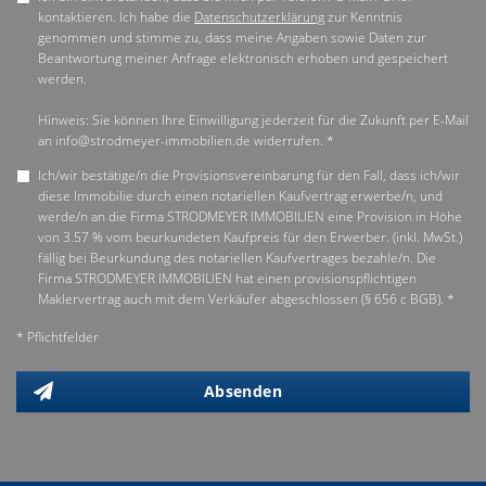
kontaktieren. Ich habe die
Datenschutzerklärung
zur Kenntnis
genommen und stimme zu, dass meine Angaben sowie Daten zur
Beantwortung meiner Anfrage elektronisch erhoben und gespeichert
werden.
Hinweis: Sie können Ihre Einwilligung jederzeit für die Zukunft per E-Mail
an info@strodmeyer-immobilien.de widerrufen. *
Ich/wir bestätige/n die Provisionsvereinbarung für den Fall, dass ich/wir
diese Immobilie durch einen notariellen Kaufvertrag erwerbe/n, und
werde/n an die Firma STRODMEYER IMMOBILIEN eine Provision in Höhe
von 3.57 % vom beurkundeten Kaufpreis für den Erwerber. (inkl. MwSt.)
fällig bei Beurkundung des notariellen Kaufvertrages bezahle/n. Die
Firma STRODMEYER IMMOBILIEN hat einen provisionspflichtigen
Maklervertrag auch mit dem Verkäufer abgeschlossen (§ 656 c BGB). *
* Pflichtfelder
Absenden