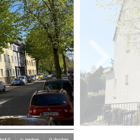
ock (
)
merken
drucken