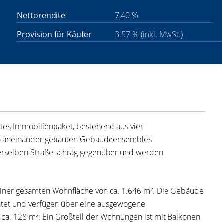
Nettorendite
7,40 %
Provision für Käufer
3.57 % (inkl. MwSt.)
tetes Immobilienpaket, bestehend aus vier
rekt aneinander gebauten Gebäudeensembles
erselben Straße schräg gegenüber und werden
einer gesamten Wohnfläche von ca. 1.646 m². Die Gebäude
htet und verfügen über eine ausgewogene
ca. 128 m². Ein Großteil der Wohnungen ist mit Balkonen