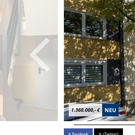
NEU
1.360.000,- €
Facebook
(Twitter)