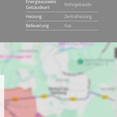
Energieausweis
Wohngebäude
Gebäudeart
Heizung
Zentralheizung
Befeuerung
Gas