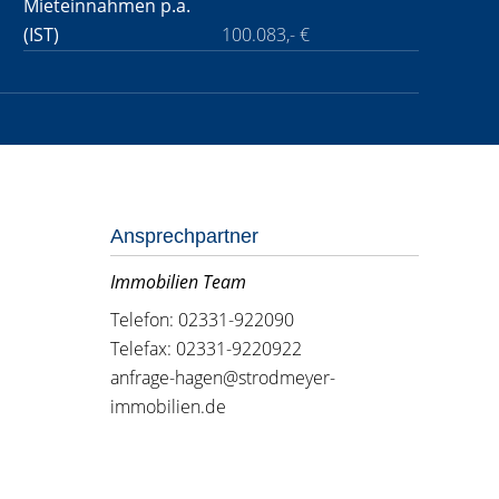
Mieteinnahmen p.a.
(IST)
100.083,- €
Ansprechpartner
Immobilien Team
Telefon: 02331-922090
Telefax: 02331-9220922
anfrage-hagen@strodmeyer-
immobilien.de