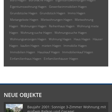
Büro Hagen
Bürofläche Hagen
Eigentumswohnungen Hagen
Eigentumswohnung Hagen
Gewerbeimmobilien Hagen
Grundstücke Hagen
Grundstück Hagen
Immo Hagen
Mietangebote Hagen
Mietwohnungen Hagen
Mietwohnung
Hagen
Wohnungen Hagen
Reihenhaus Hagen
Wohnung miete
Hagen
Wohnung suche Hagen
Wohnungssuche Hagen
Wohnungsanzeigen Hagen
Wohnung Hagen
Haus Hagen
Häuser
Hagen
kaufen Hagen
mieten Hagen
Immobilie Hagen
Immobilien Hagen
Hauskauf Hagen
Immobilienkauf Hagen
Einfamilienhaus Hagen
Einfamilienhäuser Hagen
NEUE OBJEKTE
Baujahr 2001: Sonnige 3-Zimmer Wohnung mit
großem Balkon und Garage!