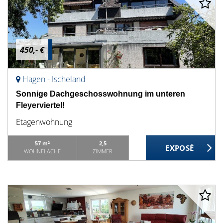
450,- €
Hagen - Ischeland
Sonnige Dachgeschosswohnung im unteren
Fleyerviertel!
Etagenwohnung
57 m²
2,5
WOHNFLÄCHE
ZIMMER