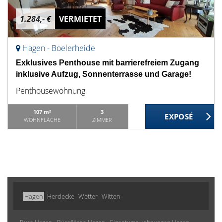
1.284,- €
VERMIETET
Hagen - Boelerheide
Exklusives Penthouse mit barrierefreiem Zugang
inklusive Aufzug, Sonnenterrasse und Garage!
Penthousewohnung
107 m²
3
WOHNFLÄCHE
ZIMMER
Hagen
Herdecke
Wetter
Witten