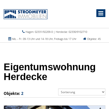
Hagen: 02331/92209-0 | Herdecke: 02330/9102710
Mo. - Fr. 09-13 Uhr und 14-18 Uhr, Freitags bis 17 Uhr
Objekte: 45
Eigentumswohnung
Herdecke
Objekte:
2