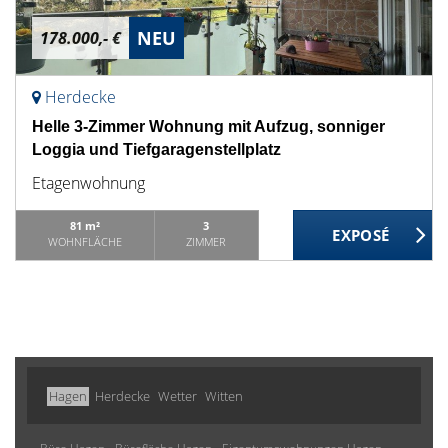
NEU
178.000,- €
Herdecke
Helle 3-Zimmer Wohnung mit Aufzug, sonniger
Loggia und Tiefgaragenstellplatz
Etagenwohnung
81 m²
3
WOHNFLÄCHE
ZIMMER
Hagen
Herdecke
Wetter
Witten