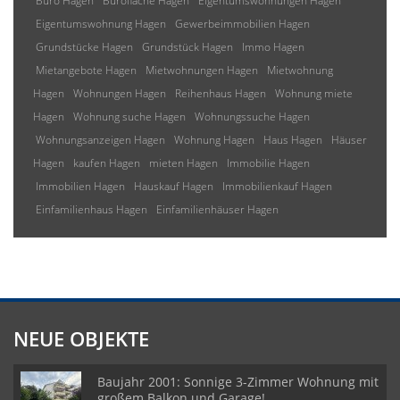
Büro Hagen
Bürofläche Hagen
Eigentumswohnungen Hagen
Eigentumswohnung Hagen
Gewerbeimmobilien Hagen
Grundstücke Hagen
Grundstück Hagen
Immo Hagen
Mietangebote Hagen
Mietwohnungen Hagen
Mietwohnung
Hagen
Wohnungen Hagen
Reihenhaus Hagen
Wohnung miete
Hagen
Wohnung suche Hagen
Wohnungssuche Hagen
Wohnungsanzeigen Hagen
Wohnung Hagen
Haus Hagen
Häuser
Hagen
kaufen Hagen
mieten Hagen
Immobilie Hagen
Immobilien Hagen
Hauskauf Hagen
Immobilienkauf Hagen
Einfamilienhaus Hagen
Einfamilienhäuser Hagen
NEUE OBJEKTE
Baujahr 2001: Sonnige 3-Zimmer Wohnung mit
großem Balkon und Garage!