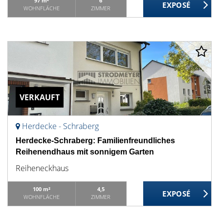
97 m²
6
WOHNFLÄCHE
ZIMMER
VERKAUFT
Herdecke - Schraberg
Herdecke-Schraberg: Familienfreundliches
Reihenendhaus mit sonnigem Garten
Reiheneckhaus
100 m²
4,5
WOHNFLÄCHE
ZIMMER