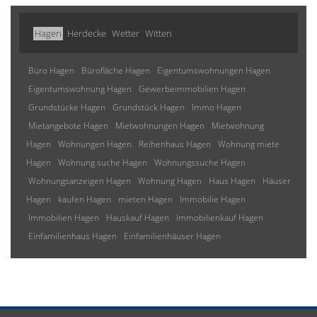
Hagen
Herdecke
Wetter
Witten
Büro Hagen
Bürofläche Hagen
Eigentumswohnungen Hagen
Eigentumswohnung Hagen
Gewerbeimmobilien Hagen
Grundstücke Hagen
Grundstück Hagen
Immo Hagen
Mietangebote Hagen
Mietwohnungen Hagen
Mietwohnung
Hagen
Wohnungen Hagen
Reihenhaus Hagen
Wohnung miete
Hagen
Wohnung suche Hagen
Wohnungssuche Hagen
Wohnungsanzeigen Hagen
Wohnung Hagen
Haus Hagen
Häuser
Hagen
kaufen Hagen
mieten Hagen
Immobilie Hagen
Immobilien Hagen
Hauskauf Hagen
Immobilienkauf Hagen
Einfamilienhaus Hagen
Einfamilienhäuser Hagen