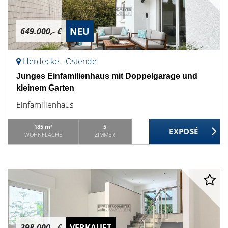
NEU
649.000,- €
Herdecke - Ostende
Junges Einfamilienhaus mit Doppelgarage und
kleinem Garten
Einfamilienhaus
185 m²
5
WOHNFLÄCHE
ZIMMER
398.000,- €
VERKAUFT