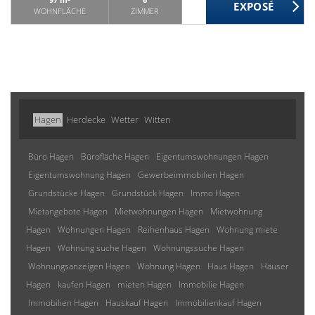
WOHNFLÄCHE
ZIMMER
Hagen
Herdecke
Wetter
Witten
Büro Hagen
Bürofläche Hagen
Eigentumswohnungen Hagen
Eigentumswohnung Hagen
Gewerbeimmobilien Hagen
Grundstücke Hagen
Grundstück Hagen
Immo Hagen
Mietangebote Hagen
Mietwohnungen Hagen
Mietwohnung
Hagen
Wohnungen Hagen
Reihenhaus Hagen
Wohnung miete
Hagen
Wohnung suche Hagen
Wohnungssuche Hagen
Wohnungsanzeigen Hagen
Wohnung Hagen
Haus Hagen
Häuser
Hagen
kaufen Hagen
mieten Hagen
Immobilie Hagen
Immobilien Hagen
Hauskauf Hagen
Immobilienkauf Hagen