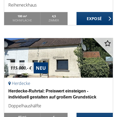
Reiheneckhaus
100 m²
4,5
WOHNFLÄCHE
ZIMMER
NEU
115.000,- €
Herdecke
Herdecke-Ruhrtal: Preiswert einsteigen -
individuell gestalten auf großem Grundstück
Doppelhaushälfte
97 m²
6