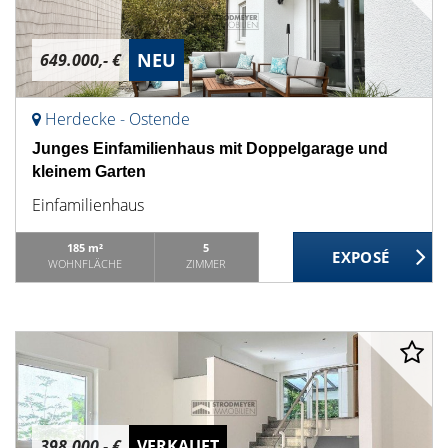
NEU
649.000,- €
Herdecke - Ostende
Junges Einfamilienhaus mit Doppelgarage und
kleinem Garten
Einfamilienhaus
185 m²
5
WOHNFLÄCHE
ZIMMER
398.000,- €
VERKAUFT