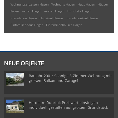
Wohnungsanzeigen Hagen
Wohnung Hagen
Haus Hagen
Häuser
Hagen
kaufen Hagen
mieten Hagen
Immobilie Hagen
Immobilien Hagen
Hauskauf Hagen
Immobilienkauf Hagen
Einfamilienhaus Hagen
Einfamilienhäuser Hagen
NEUE OBJEKTE
Baujahr 2001: Sonnige 3-Zimmer Wohnung mit
großem Balkon und Garage!
Herdecke-Ruhrtal: Preiswert einsteigen -
individuell gestalten auf großem Grundstück