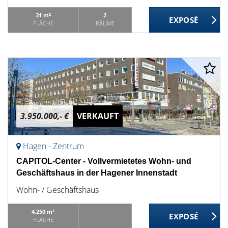
31 m²
2
FLÄCHE
RÄUME
3.950.000,- €
VERKAUFT
Hagen - Zentrum
CAPITOL-Center - Vollvermietetes Wohn- und
Geschäftshaus in der Hagener Innenstadt
Wohn- / Geschäftshaus
4.250 m²
FLÄCHE