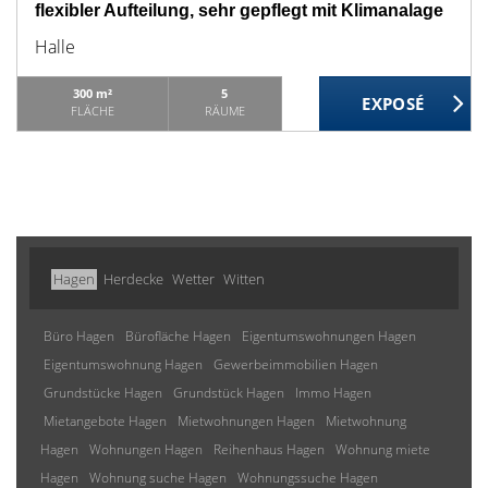
flexibler Aufteilung, sehr gepflegt mit Klimanalage
Halle
300 m²
5
FLÄCHE
RÄUME
Hagen
Herdecke
Wetter
Witten
Büro Hagen
Bürofläche Hagen
Eigentumswohnungen Hagen
Eigentumswohnung Hagen
Gewerbeimmobilien Hagen
Grundstücke Hagen
Grundstück Hagen
Immo Hagen
Mietangebote Hagen
Mietwohnungen Hagen
Mietwohnung
Hagen
Wohnungen Hagen
Reihenhaus Hagen
Wohnung miete
Hagen
Wohnung suche Hagen
Wohnungssuche Hagen