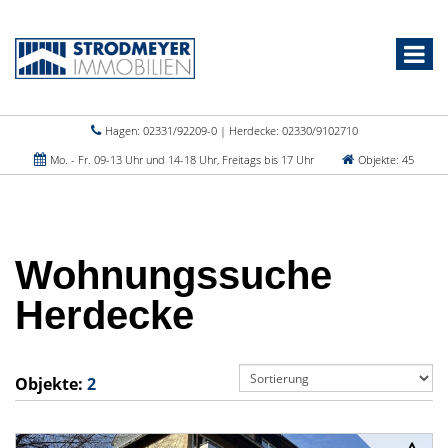
Hagen: 02331/92209-0 | Herdecke: 02330/9102710
Mo. - Fr. 09-13 Uhr und 14-18 Uhr, Freitags bis 17 Uhr
Objekte: 45
Wohnungssuche
Herdecke
Objekte:
2