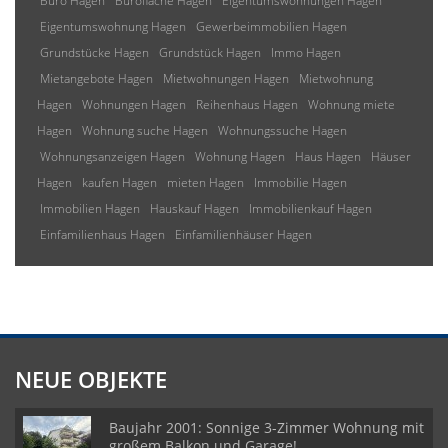
Büro Hagen
Bürofläche Hagen
Eigentumswohnungen Hagen
Eigentumswohnung Hagen
Gewerbeimmobilien Hagen
Grundstücke Hagen
Grundstück Hagen
Immo Hagen
Mietangebote Hagen
Mietwohnungen Hagen
Mietwohnung
Hagen
Wohnungen Hagen
Reihenhaus Hagen
Wohnung miete
Hagen
Wohnung suche Hagen
Wohnungssuche Hagen
Wohnungsanzeigen Hagen
Wohnung Hagen
Haus Hagen
Häuser
Hagen
kaufen Hagen
mieten Hagen
Immobilie Hagen
Immobilien Hagen
Hauskauf Hagen
Immobilienkauf Hagen
Einfamilienhaus Hagen
Einfamilienhäuser Hagen
NEUE OBJEKTE
Baujahr 2001: Sonnige 3-Zimmer Wohnung mit
großem Balkon und Garage!