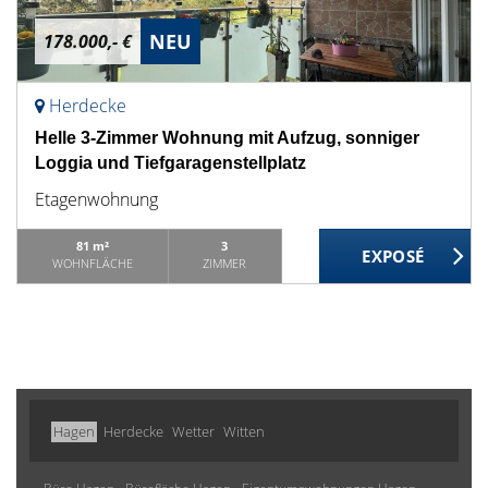
NEU
178.000,- €
Herdecke
Helle 3-Zimmer Wohnung mit Aufzug, sonniger
Loggia und Tiefgaragenstellplatz
Etagenwohnung
81 m²
3
WOHNFLÄCHE
ZIMMER
Hagen
Herdecke
Wetter
Witten