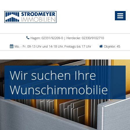
Hagen: 02331/92209-0 | Herdecke: 02330/9102710
Mo. - Fr. 09-13 Uhr und 14-18 Uhr, Freitags bis 17 Uhr
Objekte: 45
Wir suchen Ihre
Wunschimmobilie