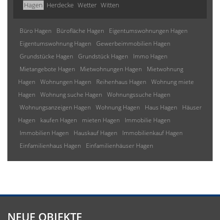
Hagen
Herdecke
Wetter
Witten
Büro Hagen
Bürofläche Hagen
Eigentumswohnungen Hagen
Eigentumswohnung Hagen
Gewerbeimmobilien Hagen
Grundstücke Hagen
Grundstück Hagen
Immo Hagen
Mietangebote Hagen
Mietwohnungen Hagen
Mietwohnung
Hagen
Wohnungen Hagen
Reihenhaus Hagen
Wohnung miete
Hagen
Wohnung suche Hagen
Wohnungssuche Hagen
Wohnungsanzeigen Hagen
Wohnung Hagen
Haus Hagen
Häuser
Hagen
kaufen Hagen
mieten Hagen
Immobilie Hagen
Immobilien Hagen
Hauskauf Hagen
Immobilienkauf Hagen
Einfamilienhaus Hagen
Einfamilienhäuser Hagen
NEUE OBJEKTE