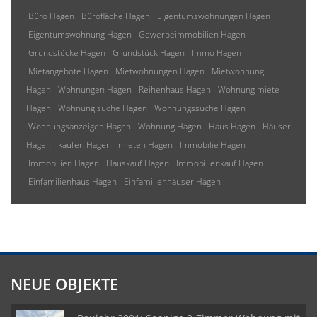
Büro Hagen
Bürofläche Hagen
Eigentumswohnungen Hagen
Eigentumswohnung Hagen
Gewerbeimmobilien Hagen
Grundstücke Hagen
Grundstück Hagen
Immo Hagen
Mietangebote Hagen
Mietwohnungen Hagen
Mietwohnung
Hagen
Wohnungen Hagen
Reihenhaus Hagen
Wohnung miete
Hagen
Wohnung suche Hagen
Wohnungssuche Hagen
Wohnungsanzeigen Hagen
Wohnung Hagen
Haus Hagen
Häuser
Hagen
kaufen Hagen
mieten Hagen
Immobilie Hagen
Immobilien Hagen
Hauskauf Hagen
Immobilienkauf Hagen
Einfamilienhaus Hagen
Einfamilienhäuser Hagen
NEUE OBJEKTE