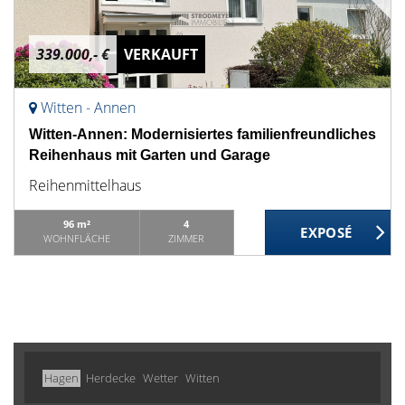
339.000,- €
VERKAUFT
Witten - Annen
Witten-Annen: Modernisiertes familienfreundliches
Reihenhaus mit Garten und Garage
Reihenmittelhaus
96 m²
4
WOHNFLÄCHE
ZIMMER
Hagen
Herdecke
Wetter
Witten