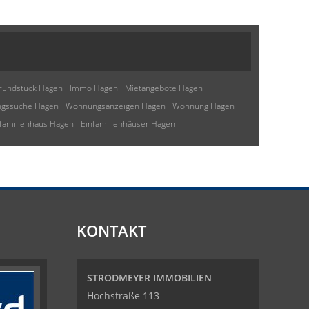
rundstück Hagen
Immo Hagen
Mietangebote Hagen
gssuche Hagen
Wohnungsanzeigen Hagen
Wohnung Hagen
familienhaus Hagen
Einfamilienhäuser Hagen
KONTAKT
STRODMEYER IMMOBILIEN
Hochstraße 113