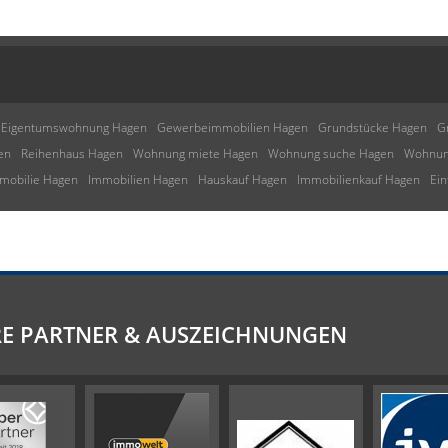
Eigentumswohnung Hagen
Gewerbeimmobilien Hagen
Grundstücke Hagen
G
en
Reihenhaus Hagen
Wohnung miete Hagen
Wohnung suche Hagen
Wohnun
mobilie Hagen
Immobilien Hagen
Hauskauf Hagen
Immobilienkauf Hagen
Ein
E PARTNER & AUSZEICHNUNGEN