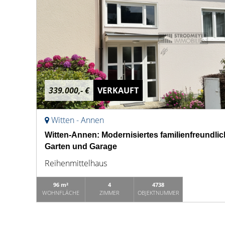
339.000,- €
VERKAUFT
Witten - Annen
Witten-Annen: Modernisiertes familienfreundli
Garten und Garage
Reihenmittelhaus
96 m²
4
4738
WOHNFLÄCHE
ZIMMER
OBJEKTNUMMER