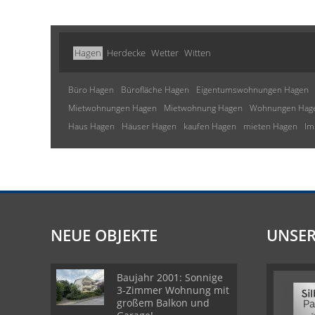
Hagen
Herdecke
Wetter
Witten
Büro Hagen
Bürofläche Hagen
Eigentumswohnungen Hagen
Mietwohnungen Hagen
Mietwohnung Hagen
Wohnungen Hag
Haus Hagen
Häuser Hagen
kaufen Hagen
mieten Hagen
Im
NEUE OBJEKTE
UNSER
Baujahr 2001: Sonnige
3-Zimmer Wohnung mit
großem Balkon und